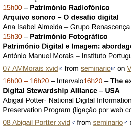
15h00
–
Património Radiofónico
Arquivo sonoro – O desafio digital
Ana Isabel Almeida – Grupo Renascença
15h30
–
Património Fotográfico
Património Digital e Imagem: abordag
António Manuel Morais – Instituto Portug
07 AMMorais xvid
from
seminario
on
V
16h0
0
– 16h20
– Intervalo
16h20
–
The ex
Digital Stewardship Alliance – USA
Abigail Potter- National Digital Informatio
Preservation Program (ligação por web c
08 Abigail Portter xvid
from
seminario