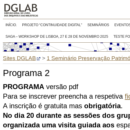
INÍCIO.
PROJETO “CONTINUIDADE DIGITAL”
SEMINÁRIOS
EVENTO
SAGA – WORKSHOP DE LISBOA, 27 E 28 DE NOVEMBRO 2025
TESTE F
Sites DGLAB
>
1 Seminário Preservação Patrimón
Programa 2
PROGRAMA
versão pdf
Para se inscrever preencha a respetiva
f
A inscrição é gratuita mas
obrigatória
.
No dia 20 durante as sessões dos gru
organizada uma visita guiada aos
espa